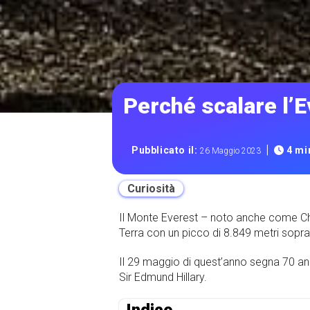
Perché scalare l’E
|
Pubblicato il:
4 min
26 Maggio 2023
Curiosità
Il Monte Everest – noto anche come Ch
Terra con un picco di 8.849 metri sopra i
Il 29 maggio di quest’anno segna 70 an
Sir Edmund Hillary.
Indice