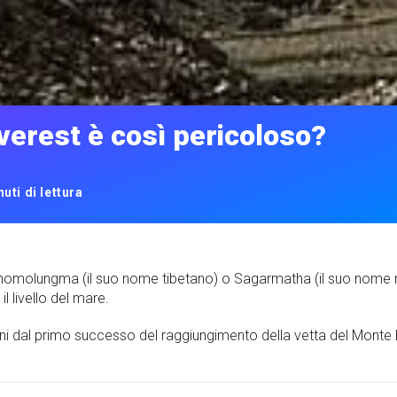
verest è così pericoloso?
uti di lettura
omolungma (il suo nome tibetano) o Sagarmatha (il suo nome ne
l livello del mare.
ni dal primo successo del raggiungimento della vetta del Monte 