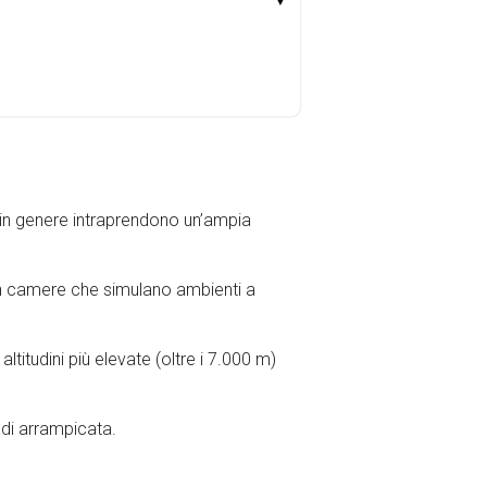
ri in genere intraprendono un’ampia
 in camere che simulano ambienti a
ltitudini più elevate (oltre i 7.000 m)
 di arrampicata.