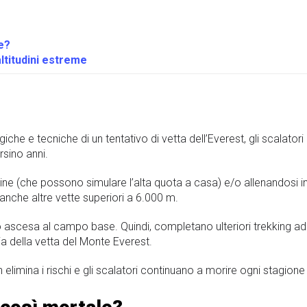
e?
ltitudini estreme
ogiche e tecniche di un tentativo di vetta dell’Everest, gli scalato
sino anni.
dine (che possono simulare l’alta quota a casa) e/o allenandosi
nche altre vette superiori a 6.000 m.
ro ascesa al campo base. Quindi, completano ulteriori trekking ad a
a della vetta del Monte Everest.
elimina i rischi e gli scalatori continuano a morire ogni stagione