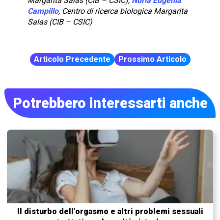
Margarita Salas (CIB – CSIC)
,
Nuria Eugenia
Campillo
,
Centro di ricerca biologica Margarita
Salas (CIB – CSIC)
Articolo Precedente
Prossimo Articolo
Potrebbero interessarti anche
Il disturbo dell’orgasmo e altri problemi sessuali