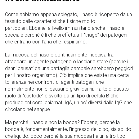
Come abbiamo appena spiegato, il naso è ricoperto da un
tessuto dalle caratteristiche fisiche molto
particolari. Ebbene, a livello immunitario anche il naso è
speciale perché è lì che si effettua il “triage” dei patogeni
che entrano con l’aria che respiriamo.
La mucosa del naso è continuamente indecisa tra
attaccare un agente patogeno o lasciarlo stare (perché i
danni causati da una battaglia campale sarebbero peggiori
per il nostro organismo). Ciò implica che esiste una certa
tolleranza nei confronti di agenti patogeni che
normalmente non ci causano gravi danni. Parte di questo
ruolo di “custode” è svolto da un tipo di cellula B che
produce anticorpi chiamati IgA, un po’ diversi dalle IgG che
circolano nel sangue.
Ma perché il naso e non la bocca? Ebbene, perché la
bocca è, fondamentalmente, l’ingresso del cibo, sia solido
che liquido. Ecco perché la sua mucosa ha un altro tipo