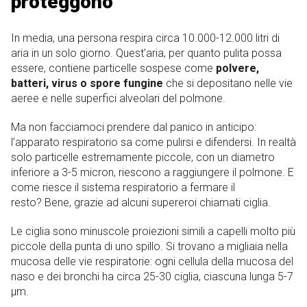
proteggono
In media, una persona respira circa 10.000-12.000 litri di
aria in un solo giorno. Quest’aria, per quanto pulita possa
essere, contiene particelle sospese come
polvere,
batteri, virus o spore fungine
che si depositano nelle vie
aeree e nelle superfici alveolari del polmone.
Ma non facciamoci prendere dal panico in anticipo:
l’apparato respiratorio sa come pulirsi e difendersi. In realtà
solo particelle estremamente piccole, con un diametro
inferiore a 3-5 micron, riescono a raggiungere il polmone. E
come riesce il sistema respiratorio a fermare il
resto? Bene, grazie ad alcuni supereroi chiamati ciglia.
Le ciglia sono minuscole proiezioni simili a capelli molto più
piccole della punta di uno spillo. Si trovano a migliaia nella
mucosa delle vie respiratorie: ogni cellula della mucosa del
naso e dei bronchi ha circa 25-30 ciglia, ciascuna lunga 5-7
µm.