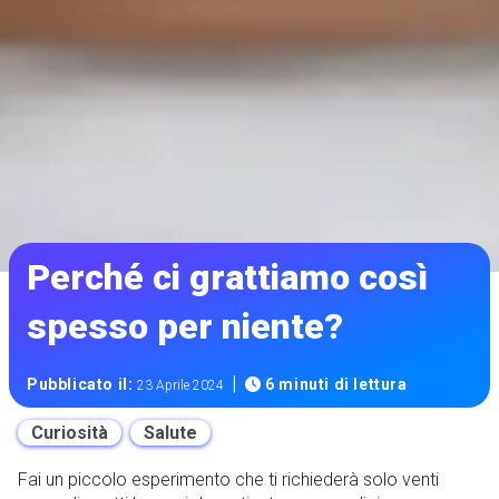
Perché ci grattiamo così
spesso per niente?
|
Pubblicato il:
6 minuti di lettura
23 Aprile 2024
Curiosità
Salute
Fai un piccolo esperimento che ti richiederà solo venti