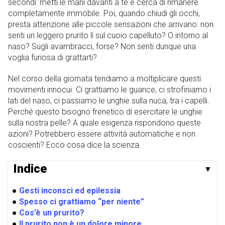
secondi: metti le mani davanti a te e cerca di rimanere
completamente immobile. Poi, quando chiudi gli occhi,
presta attenzione alle piccole sensazioni che arrivano: non
senti un leggero prurito lì sul cuoio capelluto? O intorno al
naso? Sugli avambracci, forse? Non senti dunque una
voglia furiosa di grattarti?
Nel corso della giornata tendiamo a moltiplicare questi
movimenti innocui. Ci grattiamo le guance, ci strofiniamo i
lati del naso, ci passiamo le unghie sulla nuca, tra i capelli.
Perché questo bisogno frenetico di esercitare le unghie
sulla nostra pelle? A quale esigenza rispondono queste
azioni? Potrebbero essere attività automatiche e non
coscienti? Ecco cosa dice la scienza.
Indice
▼
●
Gesti inconsci ed epilessia
●
Spesso ci grattiamo “per niente”
●
Cos’è un prurito?
●
Il prurito non è un dolore minore