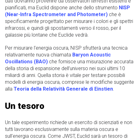
dati dovranno provenire da osservatori terrestri esistenti e
pianificati, ma Euclid dispone anche dello strumento
NISP
(Near-Infra Spectrometer and Photometer)
che è
specificamente progettato per misurare i colori e gli spettri
infrarossi, e quindi gli spostamenti verso il rosso, per il
galassie più lontane che Euclide vedrà.
Per misurare l’energia oscura, NISP sfrutterà una tecnica
relativamente nuova chiamata
Baryon Acoustic
Oscillations (BAO)
che fornisce una misurazione accurata
della storia di espansione dell’universo nei suoi ultimi 10
miliardi di anni. Quella storia è vitale per testare possibili
modelli di energia oscura, comprese le modifiche suggerite
alla
Teoria della Relatività Generale di Einstien
.
Un tesoro
Un tale esperimento richiede un esercito di scienziati e non
tutti lavorano esclusivamente sulla materia oscura e
sull’energia oscura. Come JWST, Euclid sarà un tesoro di