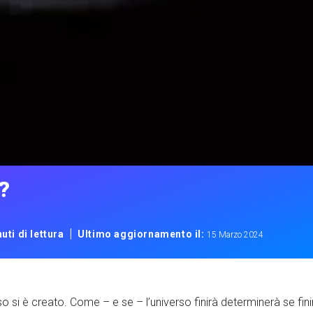
?
|
uti di lettura
Ultimo aggiornamento il:
15 Marzo 2024
so si è creato. Come – e se – l’universo finirà determinerà se fin