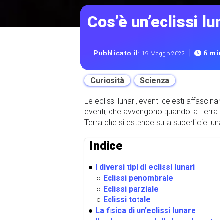
Cos’è un’eclissi l
|
Pubblicato il:
6 min
19 Maggio 2022
Curiosità
Scienza
Le eclissi lunari, eventi celesti affasc
eventi, che avvengono quando la Terra si
Terra che si estende sulla superficie lun
Indice
●
I diversi tipi di eclissi lunari
○
Eclissi penombrale
○
Eclissi parziale
○
Eclissi totale
●
La fisica di un’eclissi lunare