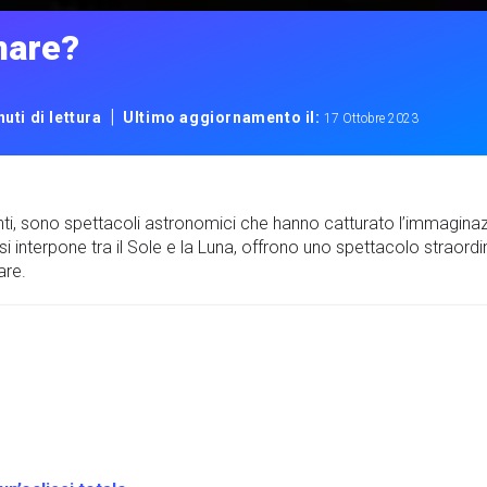
unare?
|
uti di lettura
Ultimo aggiornamento il:
17 Ottobre 2023
inanti, sono spettacoli astronomici che hanno catturato l’immagina
 interpone tra il Sole e la Luna, offrono uno spettacolo straordin
are.