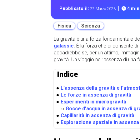
|
Pubblicato il:
4 minu
22 Marzo 2023
Fisica
Scienza
La gravità è una forza fondamentale del
galassie
. È la forza che ci consente di 
accadrebbe se, per un attimo, immagina
gravità. Un viaggio nell’assenza di una
Indice
●
L’assenza della gravità e l’atmos
●
Le forze in assenza di gravità
●
Esperimenti in microgravità
○
Gocce d’acqua in assenza di gr
●
Capillarità in assenza di gravità
●
Esplorazione spaziale in assenza 