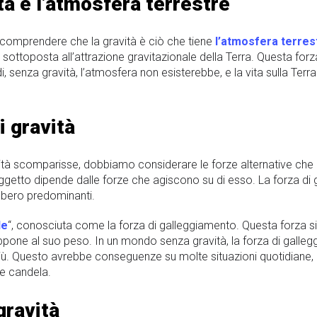
tà e l’atmosfera terrestre
 comprendere che la gravità è ciò che tiene
l’atmosfera terres
 è sottoposta all’attrazione gravitazionale della Terra. Questa for
i, senza gravità, l’atmosfera non esisterebbe, e la vita sulla Ter
i gravità
à scomparisse, dobbiamo considerare le forze alternative che ag
ggetto dipende dalle forze che agiscono su di esso. La forza di 
ebbero predominanti.
de
“, conosciuta come la forza di galleggiamento. Questa forza 
oppone al suo peso. In un mondo senza gravità, la forza di galleg
più. Questo avrebbe conseguenze su molte situazioni quotidiane, 
ce candela.
gravità