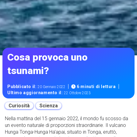
Cosa provoca uno
tsunami?
|
|
Pubblicato il:
6 minuti di lettura
20 Gennaio 2022
Ultimo aggiornamento il:
22 Ottobre 2023
Curiosità
Scienza
Nella mattina del 15 gennaio 2022, il mondo fu scosso da
un evento naturale di proporzioni straordinarie. Il vulcano
Hunga Tonga-Hunga Ha’apai, situato in Tonga, eruttò,