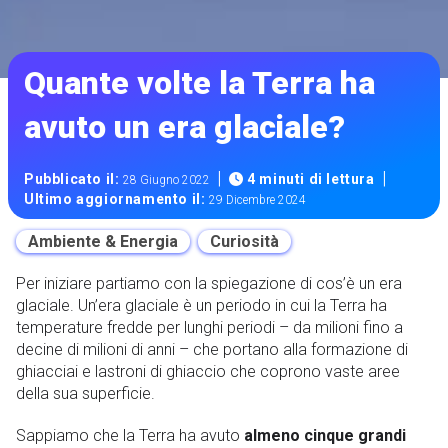
Quante volte la Terra ha
avuto un era glaciale?
|
|
Pubblicato il:
4 minuti di lettura
28 Giugno 2022
Ultimo aggiornamento il:
29 Dicembre 2024
Ambiente & Energia
Curiosità
Per iniziare partiamo con la spiegazione di cos’è un era
glaciale. Un’era glaciale è un periodo in cui la Terra ha
temperature fredde per lunghi periodi – da milioni fino a
decine di milioni di anni – che portano alla formazione di
ghiacciai e lastroni di ghiaccio che coprono vaste aree
della sua superficie.
Sappiamo che la Terra ha avuto
almeno cinque grandi