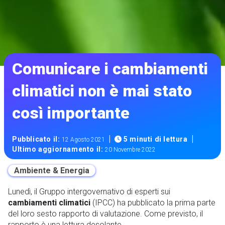
Comunicare i cambiamenti
climatici non è mai stato
così importante
|
|
Pubblicato il:
5 minuti di lettura
12 Agosto 2021
Ultimo aggiornamento il:
20 Novembre 2022
Ambiente & Energia
Lunedì, il Gruppo intergovernativo di esperti sui
cambiamenti climatici
(IPCC) ha pubblicato la prima parte
del loro sesto rapporto di valutazione. Come previsto, il
rapporto è una lettura desolante.