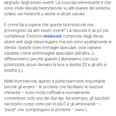
degrado degli esseri viventi. La cosa più interessante è che
sono state rilevate biomolecole su altri pianeti del sistema
solare, nei meteoriti o anche in alcuni vulcani.
E come fai a sapere che queste biomolecole non
provengono da altri esseri viventi? La risposta è un po’ più
complessa. Esistono
molecole
composte dagli stessi
atomi uniti dagli stessi legami, ma non sono esattamente le
stesse. Queste sono immagini speculari, cioè ognuna
sarebbe come un’immagine speculare dell’altra. Li
differenziamo perché quando li illuminiamo con luce
polarizzata, alcuni deviano la luce a destra (D) e gli altri a
sinistra (L).
Nelle biomolecole questo è particolarmente importante
perché gli enzimi – le proteine ​​che facilitano le reazioni
chimiche – sono molto raffinati e normalmente
consentono solo uno dei due tipi. Ad esempio, gli zuccheri
nel nostro corpo sono per lo più D e gli aminoacidi – i
“pezzi” che compongono le proteine ​​– sono L.