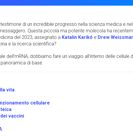
to testimone di un incredibile progresso nella scienza medica e nel
essaggero. Questa piccola ma potente molecola ha recentem
edicina del 2023, assegnato a
Katalin Karikó
e
Drew Weissma
ina e la ricerca scientifica?
e dell’mRNA, dobbiamo fare un viaggio all’interno delle cellule d
 panoramica di base.
la vita
funzionamento cellulare
teica
dei vaccini
A