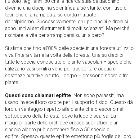
Fu solo negli anni ’80 che la ricerca sulla baldacchino
divenne una disciplina scientifica a sé stante, con l’uso di
tecniche di arrampicata su corda mutuate
dall’alpinismo. Successivamente, gru, palloncini e droni si
sono uniti al set di strumenti di molti scienziati. Ma perché
rischiare la vita per arrampicarsi su un albero?
Si stima che fino all’80% delle specie in una foresta utilizzi o
viva l’intera vita nella volta della foresta. Una su dieci di
tutte le specie conosciute di piante vascolari – specie che
utilizzano vasi simili a vene per trasportare acqua e
sostanze nutritive in tutto il corpo – crescono sopra altre
piante.
Questi sono chiamati epifite
. Non sono parassiti, ma
usano invece il loro ospite per il supporto fisico. Questo dà
loro un vantaggio rispetto alle piante che crescono nel
sottobosco della foresta, dove la luce è scarsa. La
maggior parte delle orchidee cresce sugli alberi e un
singolo albero può contenere fino a 50 specie di
epifite. Spesso, queste epifite emettono più foglie del loro