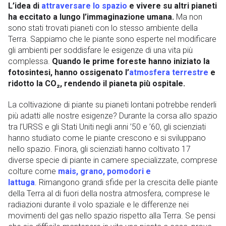
L’idea di
attraversare lo spazio
e vivere su altri pianeti
ha eccitato a lungo l’immaginazione umana.
Ma non
sono stati trovati pianeti con lo stesso ambiente della
Terra. Sappiamo che le piante sono esperte nel modificare
gli ambienti per soddisfare le esigenze di una vita più
complessa.
Quando le prime foreste hanno iniziato la
fotosintesi, hanno ossigenato l’
atmosfera terrestre
e
ridotto la CO₂, rendendo il pianeta più ospitale.
La coltivazione di piante su pianeti lontani potrebbe renderli
più adatti alle nostre esigenze? Durante la corsa allo spazio
tra l’URSS e gli Stati Uniti negli anni ’50 e ’60, gli scienziati
hanno studiato come le piante crescono e si sviluppano
nello spazio. Finora, gli scienziati hanno coltivato 17
diverse specie di piante in camere specializzate, comprese
colture come
mais, grano, pomodori e
lattuga
. Rimangono grandi sfide per la crescita delle piante
della Terra al di fuori della nostra atmosfera, comprese le
radiazioni durante il volo spaziale e le differenze nei
movimenti del gas nello spazio rispetto alla Terra. Se pensi