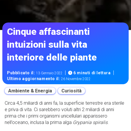
Cinque affascinanti
intuizioni sulla vita
interiore delle piante
|
|
Pubblicato il:
6 minuti di lettura
13 Gennaio 2022
Ultimo aggiornamento il:
26 Novembre 2022
Ambiente & Energia
Curiosità
Circa 4,5 miliardi di anni fa, la superficie terrestre era sterile
e priva di vita. Ci sarebbero voluti altri 2 miliardi di anni
prima che i primi organismi unicellulari apparissero
nell’oceano, inclusa la prima alga
Grypania spiralis
.