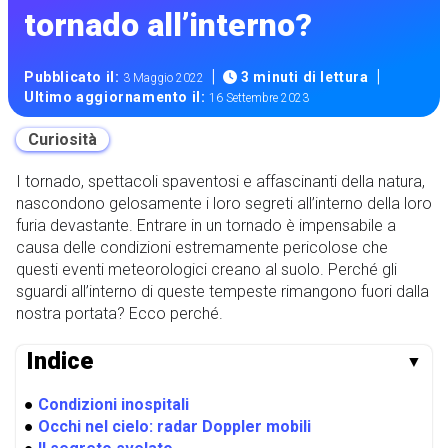
tornado all’interno?
|
|
Pubblicato il:
3 minuti di lettura
3 Maggio 2022
Ultimo aggiornamento il:
16 Settembre 2023
Curiosità
I tornado, spettacoli spaventosi e affascinanti della natura,
nascondono gelosamente i loro segreti all’interno della loro
furia devastante. Entrare in un tornado è impensabile a
causa delle condizioni estremamente pericolose che
questi eventi meteorologici creano al suolo. Perché gli
sguardi all’interno di queste tempeste rimangono fuori dalla
nostra portata? Ecco perché.
Indice
▼
●
Condizioni inospitali
●
Occhi nel cielo: radar Doppler mobili