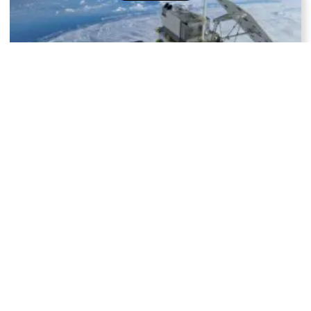
Come fanno i satelliti a tornare sulla Terra?
Perché la pizza è così buona?