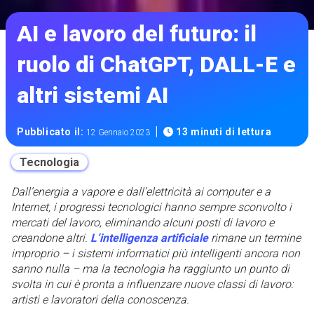
AI e lavoro del futuro: il
ruolo di ChatGPT, DALL-E e
altri sistemi AI
|
Pubblicato il:
13 minuti di lettura
12 Gennaio 2023
Tecnologia
Dall’energia a vapore e dall’elettricità ai computer e a
Internet, i progressi tecnologici hanno sempre sconvolto i
mercati del lavoro, eliminando alcuni posti di lavoro e
creandone altri.
L’intelligenza artificiale
rimane un termine
improprio – i sistemi informatici più intelligenti ancora non
sanno nulla – ma la tecnologia ha raggiunto un punto di
svolta in cui è pronta a influenzare nuove classi di lavoro:
artisti e lavoratori della conoscenza.