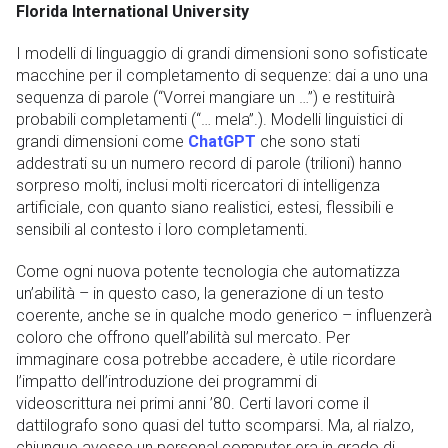
Florida International University
I modelli di linguaggio di grandi dimensioni sono sofisticate
macchine per il completamento di sequenze: dai a uno una
sequenza di parole (“Vorrei mangiare un …”) e restituirà
probabili completamenti (“… mela”.). Modelli linguistici di
grandi dimensioni come
ChatGPT
che sono stati
addestrati su un numero record di parole (trilioni) hanno
sorpreso molti, inclusi molti ricercatori di intelligenza
artificiale, con quanto siano realistici, estesi, flessibili e
sensibili al contesto i loro completamenti.
Come ogni nuova potente tecnologia che automatizza
un’abilità – in questo caso, la generazione di un testo
coerente, anche se in qualche modo generico – influenzerà
coloro che offrono quell’abilità sul mercato. Per
immaginare cosa potrebbe accadere, è utile ricordare
l’impatto dell’introduzione dei programmi di
videoscrittura nei primi anni ’80. Certi lavori come il
dattilografo sono quasi del tutto scomparsi. Ma, al rialzo,
chiunque avesse un personal computer era in grado di