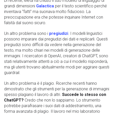
Di recente, Meta ha chiuso il suo modello di linguaggio di
grandi dimensioni
Galactica
per il testo scientifico perché
inventava “fatti” ma suonava molto fiducioso. La
preoccupazione era che potesse inquinare Internet con
falsità dal suono sicuro.
Un altro problema sono i
pregiudizi
. I modelli linguistici
possono imparare dai pregiudizi dei dati e replicarli. Questi
pregiudizi sono difficili da vedere nella generazione del
testo, ma molto chiari nei modelli di generazione delle
immagini. I ricercatori di OpenAI, creatori di ChatGPT, sono
stati relativamente attenti a ciò a cui il modello risponderà,
ma gli utenti trovano abitualmente modi per aggirare questi
guardrail.
Un altro problema è il plagio. Ricerche recenti hanno
dimostrato che gli strumenti per la generazione di immagini
spesso plagiano il lavoro di altri.
Succede lo stesso con
ChatGPT?
Credo che non lo sappiamo. Lo strumento
potrebbe parafrasare i suoi dati di addestramento, una
forma avanzata di plagio. Il lavoro nel mio laboratorio