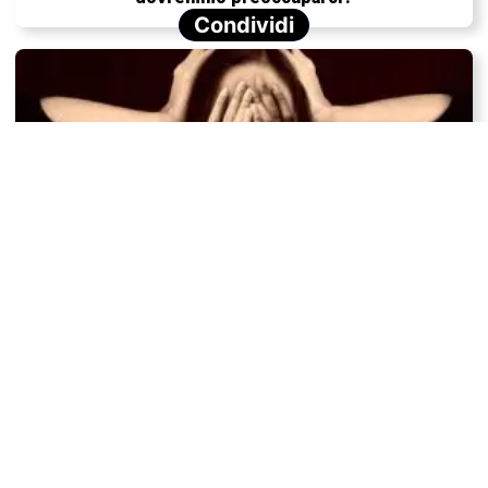
Condividi
Emicrania: terapie alternative ai farmaci antidolorifici
Calore e umidità: i loro effetti sul nostro corpo