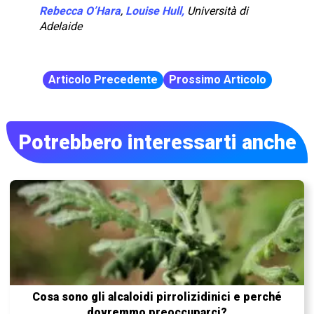
Rebecca O’Hara
,
Louise Hull,
Università di
Adelaide
Articolo Precedente
Prossimo Articolo
Potrebbero interessarti anche
Cosa sono gli alcaloidi pirrolizidinici e perché
dovremmo preoccuparci?