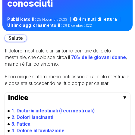
conosciuti
|
|
Pubblicato il:
4 minuti di lettura
25 Novembre 2022
Ultimo aggiornamento il:
29 Dicembre 2022
Salute
Il dolore mestruale è un sintomo comune del ciclo
mestruale, che colpisce circa il
70% delle giovani donne
,
ma non è l’unico sintomo.
Ecco cinque sintomi meno noti associati al ciclo mestruale
e cosa sta succedendo nel tuo corpo per causarli.
Indice
▼
●
1. Disturbi intestinali (feci mestruali)
●
2. Dolori lancinanti
●
3. Fatica
●
4. Dolore all’ovulazione