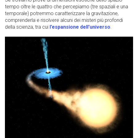
tempo oltre le quattro che percepiamo (tre spaziali e una
temporale) potremmo caratterizzare la gravitazione,
comprenderla e risolvere alcuni dei misteri più profondi
della scienza, tra cui
l’espansione dell’universo
.