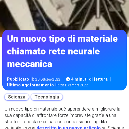
Un nuovo tipo di materiale
chiamato rete neurale
meccanica
|
|
Pubblicato il:
4 minuti di lettura
20 Ottobre 2022
Ultimo aggiornamento il:
28 Dicembre 2022
Scienza
Tecnologia
Un nuovo tipo di materiale può apprendere e migliorare la
sua capacità di affrontare forze impreviste grazie a una
struttura reticolare unica con connessioni di rigidità
variabile, come
descritto in un nuovo articolo
su Science