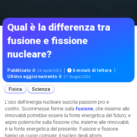
Qual è la differenza tra
fusione e fissione
nucleare?
|
|
Pubblicato il:
6 minuti di lettura
24 Aprile 2023
Ultimo aggiornamento il:
27 Giugno 2024
Fisica
Scienza
L’uso dell’energia nucleare suscita passioni pro e
contro. Scommesse ferme sulla
fusione
, che insieme alle
rinnovabili potrebbe essere la fonte energetica del futuro, e
aspre polemiche sulla fissione che, insieme alle rinnovabili,
è la fonte energetica del presente. Fusione e fissione
hanno un cuore comune: il nucleo degli atomi.