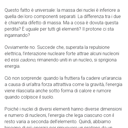
Questo fatto è universale: la massa dei nuclei è inferiore a
quella dei loro componenti separati. La differenza tra i due
è chiamata difetto di massa. Ma a cosa è dovuta questa
perdita? È uguale per tutti gli elementi? Il protone ci sta
ingannando?
Ovviamente no. Succede che, superata la repulsione
elettrica, l’interazione nucleare forte attrae alcuni nucleoni
ed essi
cadono
, rimanendo uniti in un nucleo, si sprigiona
energia.
Ciò non sorprende: quando la fruttiera fa cadere un’arancia
a causa di un’altra forza attrattiva come la gravità, l’energia
viene rilasciata anche sotto forma di calore e rumore
quando colpisce il suolo.
Poiché i nuclei di diversi elementi hanno diverse dimensioni
e numero di nucleoni, l’energia che lega ciascuno con il
resto varia a seconda dell’elemento. Quindi, abbiamo
bisogno di più energia per rimuovere un protone da un