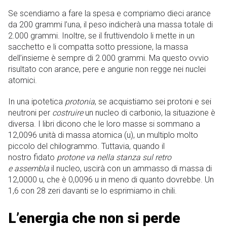
Se scendiamo a fare la spesa e compriamo dieci arance
da 200 grammi l’una, il peso indicherà una massa totale di
2.000 grammi. Inoltre, se il fruttivendolo li mette in un
sacchetto e li compatta sotto pressione, la massa
dell’insieme è sempre di 2.000 grammi. Ma questo ovvio
risultato con arance, pere e angurie non regge nei nuclei
atomici.
In una ipotetica
protonia
, se acquistiamo sei protoni e sei
neutroni per
costruire
un nucleo di carbonio, la situazione è
diversa. I libri dicono che le loro masse si sommano a
12,0096 unità di massa atomica (u), un multiplo molto
piccolo del chilogrammo. Tuttavia, quando il
nostro fidato
protone va nella stanza sul retro
e assembla
il nucleo, uscirà con un ammasso di massa di
12,0000 u, che è 0,0096 u in meno di quanto dovrebbe. Un
1,6 con 28 zeri davanti se lo esprimiamo in chili.
L’energia che non si perde