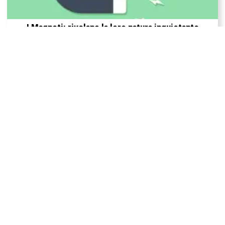
I Magneti: rivelano la loro natura inquietante
Cosa causa l’aurora boreale?