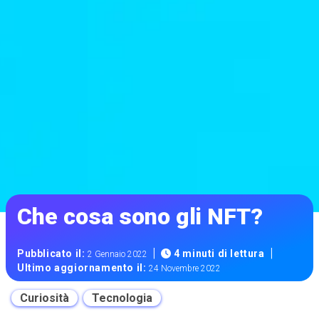
Che cosa sono gli NFT?
|
|
Pubblicato il:
4 minuti di lettura
2 Gennaio 2022
Ultimo aggiornamento il:
24 Novembre 2022
Curiosità
Tecnologia