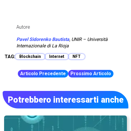
Autore
Pavel Sidorenko Bautista
,
UNIR – Università
Internazionale di La Rioja
TAG:
Blockchain
Internet
NFT
Articolo Precedente
Prossimo Articolo
Potrebbero interessarti anche