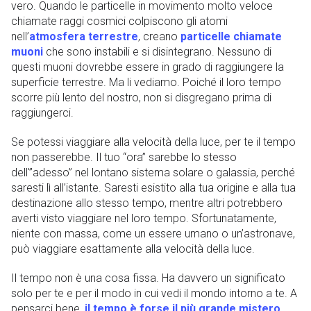
vero. Quando le particelle in movimento molto veloce
chiamate raggi cosmici colpiscono gli atomi
nell’
atmosfera terrestre
, creano
particelle chiamate
muoni
che sono instabili e si disintegrano. Nessuno di
questi muoni dovrebbe essere in grado di raggiungere la
superficie terrestre. Ma li vediamo. Poiché il loro tempo
scorre più lento del nostro, non si disgregano prima di
raggiungerci.
Se potessi viaggiare alla velocità della luce, per te il tempo
non passerebbe. Il tuo “ora” sarebbe lo stesso
dell'”adesso” nel lontano sistema solare o galassia, perché
saresti lì all’istante. Saresti esistito alla tua origine e alla tua
destinazione allo stesso tempo, mentre altri potrebbero
averti visto viaggiare nel loro tempo. Sfortunatamente,
niente con massa, come un essere umano o un’astronave,
può viaggiare esattamente alla velocità della luce.
Il tempo non è una cosa fissa. Ha davvero un significato
solo per te e per il modo in cui vedi il mondo intorno a te. A
pensarci bene,
il tempo è forse il più grande mistero