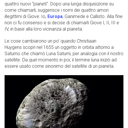
quattro nuovi “pianeti”. Dopo una lunga disquisizione su
come chiamarli, suggerisce i nomi dei quattro amori
illegittimi di Giove: Io,
Europa
, Ganimede e Callisto. Alla fine
non ci fu consenso e si decise di chiamarli Giove I, II, III e
IV, in base alla loro vicinanza al pianeta.
Le cose cambiarono un po’ quando Christiaan
Huygens scoprì nel 1655 un oggetto in orbita attorno a
Saturno che chiamò Luna Saturni, per analogia con il nostro
satellite. Da quel momento in poi, il termine luna iniziò ad
essere usato come sinonimo del satellite di un pianeta.