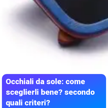
Occhiali da sole: come
sceglierli bene? secondo
quali criteri?