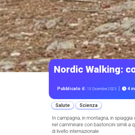
Nordic Walking: co
|
Pubblicato il:
4 m
15 Dicembre 2023
Salute
Scienza
In campagna, in montagna, in spiaggia o 
nel camminare con bastoncini simili a qu
di livello internazionale.