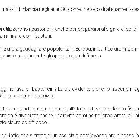
 È nato in Finlandia negli anni ’30 come metodo di allenamento es
ndesi utilizzarono i bastoncini anche per prepararsi alle gare di sci d
amminare con i bastoni.
niziato a guadagnare popolarità in Europa, in particolare in German
 conquistò rapidamente gli appassionati di fitness.
aggi nell’usare i bastoncini? La più evidente è che forniscono mag
forzo durante l’esercizio.
 a tutti, indipendentemente dall’età o dal livello di forma fisica, 
ordica è diventata anche un’attività comune nei programmi di ri
zio sicura ed efficace.
ta nel fatto che si tratta di un esercizio cardiovascolare a basso