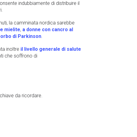
nsente indubbiamente di distribuire il
i.
tenuti, la camminata nordica sarebbe
e mielite
,
a donne con cancro al
morbo di Parkinson
.
ta inoltre
il livello generale di salute
ti che soffrono di
 chiave da ricordare.
la tua taglia e alla tua forma fisica. Le
izzati con materiali leggeri e
e appoggiare i bastoncini all’indietro,