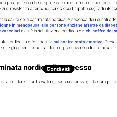
lido paragone con la semplice camminata, l’uso dei bastoncini co
zi di resistenza a terra, riducendo così l’impatto sugli arti inferior
er la salute della camminata nordica. A seconda dei risultati ot
 donne in menopausa
,
alle persone anziane affette da diabet
ovascolari
a chi è in riabilitazione cardiaca e
a chi soffre del 
ta nordica ha effetti positivi
sul nostro stato emotivo
. Presen
erché gli esperti raccomandano di prescriverlo in futuro ai pazien
minata nordica di successo
Condividi
intraprendere il nordic walking, ecco una breve guida con i punti
astoncini qualunque andranno bene. È importante che siano adatti al
 che dovrebbero essere al di sopra dell’altezza del gomito e real
non deve essere eccessiva. Basta avvolgere la cinghia tra le dita 