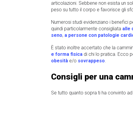
articolazioni. Sebbene non esista un so
peso su tutto il corpo e favorisce gli sfor
Numerosi studi evidenziano i benefici p
quindi particolarmente consigliata
alle
seno
,
a persone con patologie cardi
È stato inoltre accertato che la cammina
e forma fisica
di chi lo pratica. Ecco p
obesità
e/o
sovrappeso
.
Consigli per una cam
Se tutto quanto sopra ti ha convinto ad 
Selezione dei bastoncini
: non b
raccomandazioni generali indicano
resistenti.
La forza di presa sul bastone
: 
leggermente lontani dal corpo.