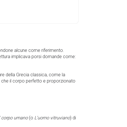
rendendone alcune come riferimento.
hitettura implicava porsi domande come:
ure della Grecia classica, come la
 che il corpo perfetto e proporzionato
el corpo umano
(o
L’uomo vitruviano
) di