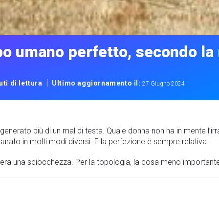
po umano perfetto, secondo la
|
ti di lettura
Ultimo aggiornamento il:
27 Giugno 2024
nerato più di un mal di testa. Quale donna non ha in mente l’irr
ato in molti modi diversi. E la perfezione è sempre relativa.
e era una sciocchezza. Per la topologia, la cosa meno important
?