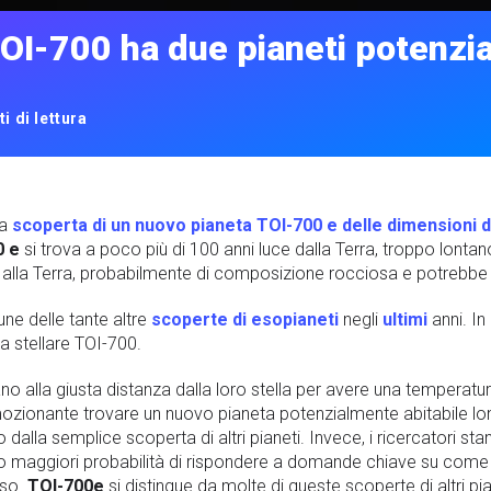
TOI-700 ha due pianeti potenzia
i di lettura
la
scoperta di un nuovo pianeta TOI-700 e delle dimensioni d
0 e
si trova a poco più di 100 anni luce dalla Terra, troppo lontan
 alla Terra, probabilmente di composizione rocciosa e potrebbe 
une delle tante altre
scoperte
di esopianeti
negli
ultimi
anni. In 
a stellare TOI-700.
rovano alla giusta distanza dalla loro stella per avere una tempera
zionante trovare un nuovo pianeta potenzialmente abitabile lonta
 dalla semplice scoperta di altri pianeti. Invece, i ricercatori st
nno maggiori probabilità di rispondere a domande chiave su come 
rso.
TOI-700e
si distingue da molte di queste scoperte di altri pi