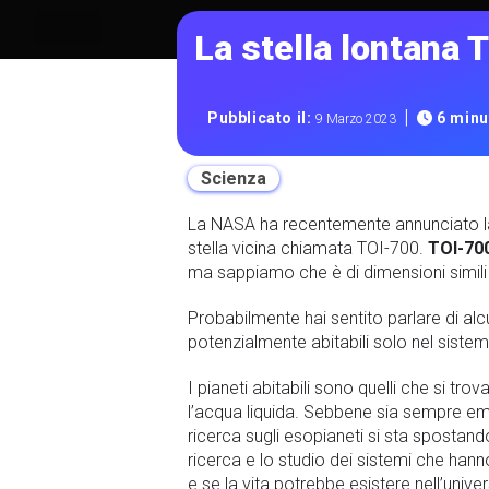
La stella lontana 
|
Pubblicato il:
6 minut
9 Marzo 2023
Scienza
La NASA ha recentemente annunciato 
stella vicina chiamata TOI-700.
TOI-70
ma sappiamo che è di dimensioni simili
Probabilmente hai sentito parlare di alc
potenzialmente abitabili solo nel sistem
I pianeti abitabili sono quelli che si t
l’acqua liquida. Sebbene sia sempre emo
ricerca sugli esopianeti si sta spostando
ricerca e lo studio dei sistemi che ha
e se la vita potrebbe esistere nell’unive