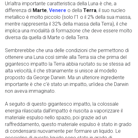
Un’altra importante caratteristica della Luna è che, a
differenza di
Marte
,
Venere
o della
Terra
, il suo nucleo
metallico è molto piccolo (solo l’1 o il 2% della sua massa,
mentre rappresenta il 32% della massa della Terra), il che
implica una modalità di formazione che deve essere molto
diversa da quella di Marte o della Terra.
Sembrerebbe che una delle condizioni che permettono di
ottenere una Luna così simile alla Terra sia che prima del
gigantesco impatto la Terra abbia ruotato su se stessa ad
alta velocità, il che stranamente si unisce al modello
proposto da George Darwin. Ma un ulteriore ingrediente
importante è che c’è stato un impatto, un’idea che Darwin
non aveva immaginato.
A seguito di questo gigantesco impatto, la colossale
energia rilasciata dall’impatto è riuscita a vaporizzare il
materiale espulso nello spazio, poi grazie ad un
raffreddamento, questo materiale espulso è stato in grado
di condensarsi nuovamente per formare un liquido. Le
goccioline di questo liquido sono state in grado di