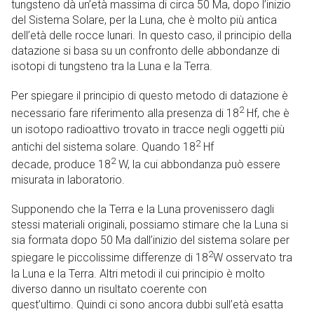
tungsteno dà un’età massima di circa 50 Ma, dopo l’inizio
del Sistema Solare, per la Luna, che è molto più antica
dell’età delle rocce lunari. In questo caso, il principio della
datazione si basa su un confronto delle abbondanze di
isotopi di tungsteno tra la Luna e la Terra.
Per spiegare il principio di questo metodo di datazione è
2
necessario fare riferimento alla presenza di 18
Hf, che è
un isotopo radioattivo trovato in tracce negli oggetti più
2
antichi del sistema solare. Quando 18
Hf
2
decade, produce 18
W, la cui abbondanza può essere
misurata in laboratorio.
Supponendo che la Terra e la Luna provenissero dagli
stessi materiali originali, possiamo stimare che la Luna si
sia formata dopo 50 Ma dall’inizio del sistema solare per
2
spiegare le piccolissime differenze di 18
W osservato tra
la Luna e la Terra. Altri metodi il cui principio è molto
diverso danno un risultato coerente con
quest’ultimo. Quindi ci sono ancora dubbi sull’età esatta