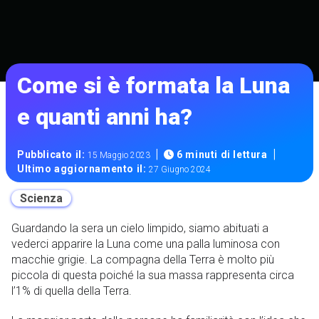
Come si è formata la Luna
e quanti anni ha?
|
|
Pubblicato il:
6 minuti di lettura
15 Maggio 2023
Ultimo aggiornamento il:
27 Giugno 2024
Scienza
Guardando la sera un cielo limpido, siamo abituati a
vederci apparire la Luna come una palla luminosa con
macchie grigie. La compagna della Terra è molto più
piccola di questa poiché la sua massa rappresenta circa
l’1% di quella della Terra.