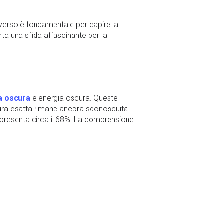
niverso è fondamentale per capire la
nta una sfida affascinante per la
a oscura
e energia oscura. Queste
atura esatta rimane ancora sconosciuta.
appresenta circa il 68%. La comprensione
. La teoria del Big Bang prevede che
 questa espansione potrebbe essere
nale. La teoria più accettata è che
alla fine del
tempo
. Tuttavia, altre teorie
n “
big crunch
“, che potrebbe portare