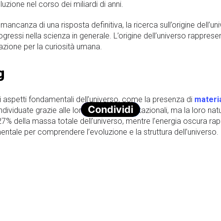
luzione nel corso dei miliardi di anni.
ancanza di una risposta definitiva, la ricerca sull’origine dell’u
ogressi nella scienza in generale. L’origine dell’universo rapprese
razione per la curiosità umana.
g
i aspetti fondamentali dell’universo, come la presenza di
materi
Condividi
dividuate grazie alle loro proprietà gravitazionali, ma la loro n
27% della massa totale dell’universo, mentre l’energia oscura r
tale per comprendere l’evoluzione e la struttura dell’universo.
 comprendere meglio l’espansione dell’universo e la sua velocità
sempre più rapido, ma recenti osservazioni hanno indicato che
i energia che viene chiamata “
energia oscura
“.
pansione continua solleva anche alcune domande sul suo destino fi
infinito, portando alla dissipazione della materia e dell’energia e 
 raggiungere un punto critico, causando una “
contrazione
” o u