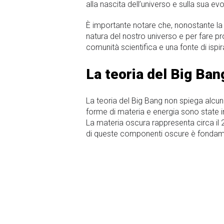
alla nascita dell’universo e sulla sua evo
È importante notare che, nonostante la m
natura del nostro universo e per fare pr
comunità scientifica e una fonte di ispi
La teoria del Big Ban
La teoria del Big Bang non spiega alcun
forme di materia e energia sono state in
La materia oscura rappresenta circa il 
di queste componenti oscure è fondamen
Gli scienziati stanno anche cercando di
l’universo si stia espandendo in modo 
accelerata da una forma sconosciuta d
Inoltre, l’idea che l’universo sia in es
l’espansione dell’universo continuerà all’
suggeriscono che l’espansione potrebbe