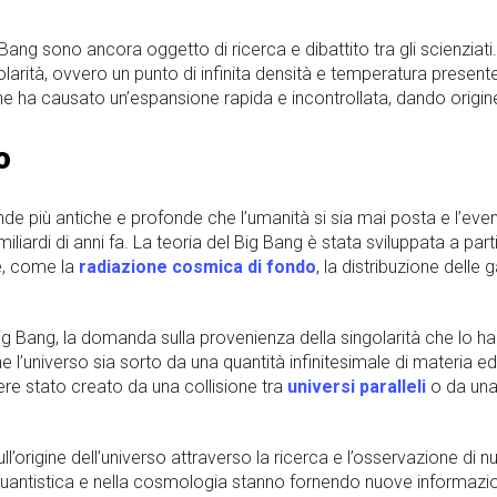
ng sono ancora oggetto di ricerca e dibattito tra gli scienziati. T
rità, ovvero un punto di infinita densità e temperatura presente a
a che ha causato un’espansione rapida e incontrollata, dando orig
o
nde più antiche e profonde che l’umanità si sia mai posta e l’even
iardi di anni fa. La teoria del Big Bang è stata sviluppata a parti
e, come la
radiazione cosmica di fondo
, la distribuzione dell
 Big Bang, la domanda sulla provenienza della singolarità che lo
 l’universo sia sorto da una quantità infinitesimale di materia ed
re stato creato da una collisione tra
universi paralleli
o da una 
sull’origine dell’universo attraverso la ricerca e l’osservazione d
quantistica e nella cosmologia stanno fornendo nuove informazio