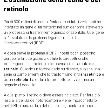
retinolo
Più di 500 milioni di anni fa, l’antenato di tutti i vertebrati ha
integrato un gene di un batterio nel suo genoma attraverso
un processo di trasferimento genico orizzontale. Quel gene
si è evoluto nella proteina legante i retinoidi
interfotorecettori (IRBP).
A cosa serve la proteina IRBP? I nostri occhi possono
percepire la luce grazie a cellule fotorecettrici che
contengono una molecola fotosensibile chiamata
cis-
retinale
. Quando un fotone cade su di esso, subisce una
serie di cambiamenti che lo trasformano in
transretinico
e
poi in
retinolo
. La cellula fotorecettore invia quindi un
segnale al cervello.
A quel punto, il retinolo deve essere riciclato. Per fare ciò,
lascia la cellula dei fotorecettori e viene impacchettato
nell’IRBP in una cellula dell’epitelio pigmentato retinico,