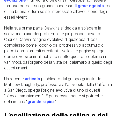
evoluzione?
” di Richard Dawkins? Potrebbe non essere
famoso come il suo grande successo
Il gene egoista
, ma
è una buona lettura se sei interessato all’evoluzione degli
esseri viventi.
Nella sua prima parte, Dawkins si dedica a spiegare la
soluzione a uno dei problemi che più preoccupavano
Charles Darwin: l’origine evolutiva di qualcosa di così
complesso come l’occhio dal progressivo accumulo di
piccoli cambiamenti ereditabili. Nelle sue pagine spiega
come diversi animali abbiano risolto questo problema in
vari modi, dall’organo della vista del calamaro a quello degli
esseri umani.
Un recente
articolo
pubblicato dal gruppo guidato da
Matthew Daugherty, professore all’Università della California
a San Diego, spiega l’origine evolutiva di uno di questi
“piccoli cambiamenti”. E paradossalmente si potrebbe
definire una “
grande rapina
”.
L’oscillazione della retina e del