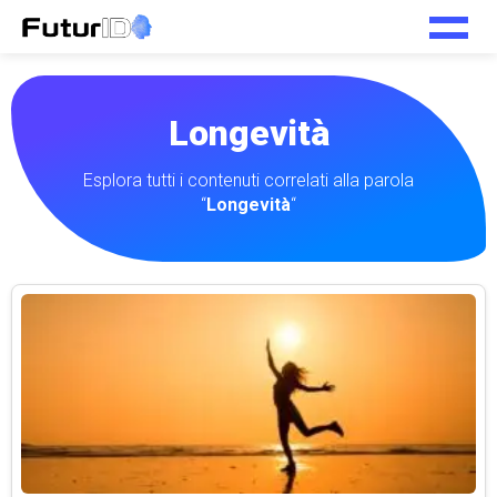
Longevità
Esplora tutti i contenuti correlati alla parola
“
Longevità
“