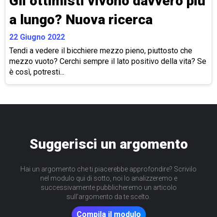
Gli ottimisti vivono davvero più
a lungo? Nuova ricerca
22 Giugno 2022
Tendi a vedere il bicchiere mezzo pieno, piuttosto che
mezzo vuoto? Cerchi sempre il lato positivo della vita? Se
è così, potresti...
Suggerisci un argomento
Hai un argomento che ti piacerebbe approfondire? Scrivilo
nel modulo qui di sotto, noi lo analizzeremo e
successivamente pubblicheremo un articolo
sull’argomento da te scelto.
Compila il modulo