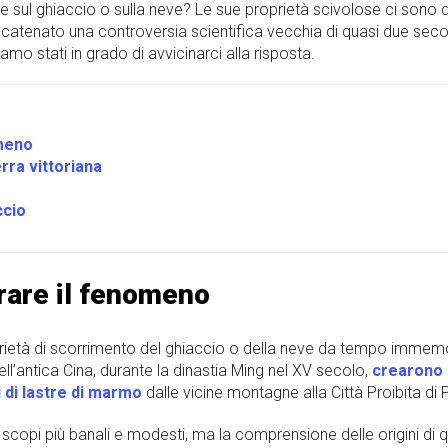
 sul ghiaccio o sulla neve? Le sue proprietà scivolose ci sono de
scatenato una controversia scientifica vecchia di quasi due secol
siamo stati in grado di avvicinarci alla risposta.
omeno
erra vittoriana
ccio
rare il fenomeno
roprietà di scorrimento del ghiaccio o della neve da tempo imme
l’antica Cina, durante la dinastia Ming nel XV secolo,
crearono 
 di lastre di marmo
dalle vicine montagne alla Città Proibita di 
a scopi più banali e modesti, ma la comprensione delle origini di 