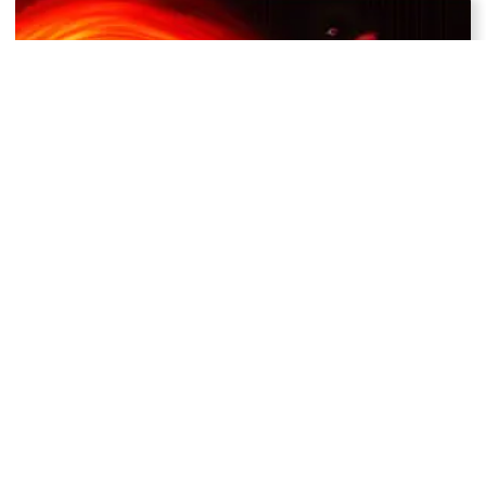
Buchi neri ultramassicci meno densi dell’aria, com’è
possibile?
Una stella di neutroni potrebbe portare a nuova
classe di oggetti stellari