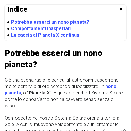
Indice
▼
●
Potrebbe esserci un nono pianeta?
●
Comportamenti inaspettati
●
La caccia al Pianeta X continua
Potrebbe esserci un nono
pianeta?
C’è una buona ragione per cui gli astronomi trascorrono
molte centinaia di ore cercando di localizzare un
nono
pianeta
, o “
Pianeta X
“. E questo perché il Sistema Solare
come lo conosciamo non ha davvero senso senza di
esso.
Ogni oggetto nel nostro Sistema Solare orbita attorno al
Sole. Alcuni si muovono velocemente e altri lentamente,
ma tutti si muovono rispettando le leggi di gravità. Tutto ciò