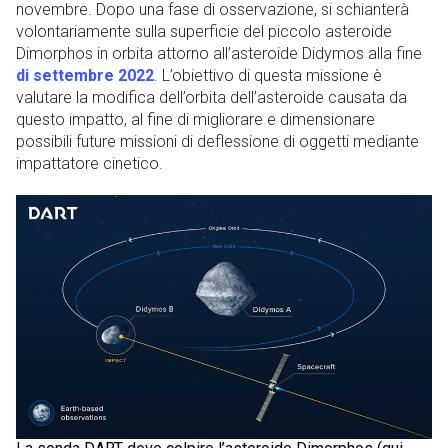
novembre. Dopo una fase di osservazione, si schianterà
volontariamente sulla superficie del piccolo asteroide
Dimorphos in orbita attorno all’asteroide Didymos alla fine
di settembre 2022
. L’obiettivo di questa missione è
valutare la modifica dell’orbita dell’asteroide causata da
questo impatto, al fine di migliorare e dimensionare
possibili future missioni di deflessione di oggetti mediante
impattatore cinetico.