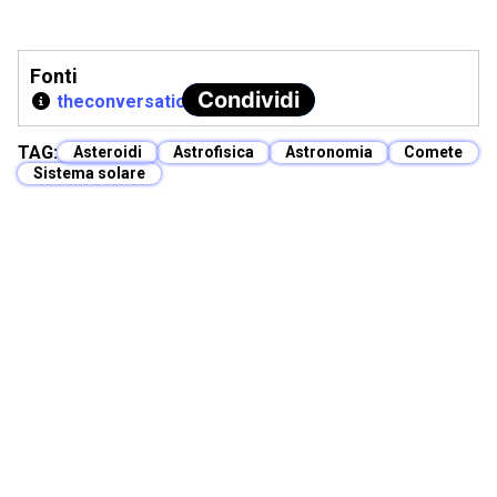
Fonti
Condividi
theconversation
TAG:
Asteroidi
Astrofisica
Astronomia
Comete
Sistema solare
Articolo Precedente
Prossimo Articolo
Potrebbero interessarti anche
Scoperti segni di connessione tra i buchi neri e le