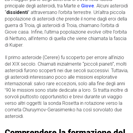
principale degli asteroidi, tra Marte e
Giove
. Alcuni asteroidi
“
dissidenti
” attraversano l’orbita terrestre. Un’altra piccola
popolazione di asteroidi che prende il nome dagli eroi della
guerra di Troia, gli asteroidi di Troia, chiamano l’orbita di
Giove casa. Infine, l’ultima popolazione evolve oltre l’orbita
di Nettuno, all’interno di quella che viene chiamata la fascia
di Kuiper.
Il primo asteroide (Cerere) fu scoperto per errore all’inizio
del XIX secolo. Chiamati inizialmente “piccoli pianeti”, molti
asteroidi furono scoperti nei due secoli successivi. Tuttavia,
gli asteroidi interessano poco alle missioni esplorative
internazionali: salvo rare eccezioni, solo alla fine degli anni
’90 le missioni sono state dedicate a loro. Si tratta inoltre di
sorvoli piuttosto opportunistici e brevi durante un viaggio
verso altri oggetti: la sonda Rosetta in rotazione verso la
cometa Churuymov-Gerasimenko ha così sorvolato due
asteroidi.
Comprendere la formazione del