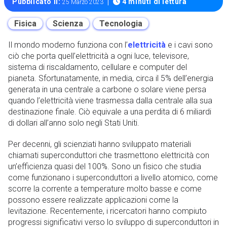
|
Pubblicato il:
4 minuti di lettura
25 Marzo 2023
Fisica
Scienza
Tecnologia
Il mondo moderno funziona con l’
elettricità
e i cavi sono
ciò che porta quell’elettricità a ogni luce, televisore,
sistema di riscaldamento, cellulare e computer del
pianeta. Sfortunatamente, in media, circa il 5% dell’energia
generata in una centrale a carbone o solare viene persa
quando l’elettricità viene trasmessa dalla centrale alla sua
destinazione finale. Ciò equivale a una perdita di 6 miliardi
di dollari all’anno solo negli Stati Uniti.
Per decenni, gli scienziati hanno sviluppato materiali
chiamati superconduttori che trasmettono elettricità con
un’efficienza quasi del 100%. Sono un fisico che studia
come funzionano i superconduttori a livello atomico, come
scorre la corrente a temperature molto basse e come
possono essere realizzate applicazioni come la
levitazione. Recentemente, i ricercatori hanno compiuto
progressi significativi verso lo sviluppo di superconduttori in