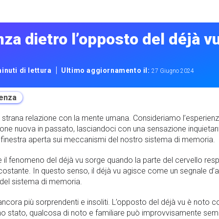
nza dietro l’opposto del déjà v
|
inuti di lettura
Ultimo aggiornamento il:
27 Giugno 2024
enza
a strana relazione con la mente umana. Consideriamo l’esperien
one nuova in passato, lasciandoci con una sensazione inquietante 
na finestra aperta sui meccanismi del nostro sistema di memoria.
 il fenomeno del déjà vu sorge quando la parte del cervello res
circostante. In questo senso, il déjà vu agisce come un segnale d’
à” del sistema di memoria.
 ancora più sorprendenti e insoliti. L’opposto del déjà vu è noto 
ano stato, qualcosa di noto e familiare può improvvisamente sembr