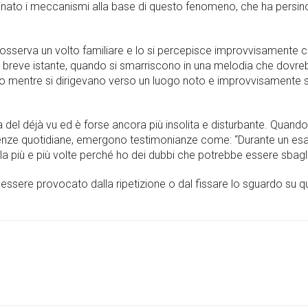
ato i meccanismi alla base di questo fenomeno, che ha persino 
i osserva un volto familiare e lo si percepisce improvvisamente
 breve istante, quando si smarriscono in una melodia che dovrebb
o mentre si dirigevano verso un luogo noto e improvvisamente si
ra del déjà vu ed è forse ancora più insolita e disturbante. Quando
ienze quotidiane, emergono testimonianze come: “Durante un es
a più e più volte perché ho dei dubbi che potrebbe essere sbagli
vu può essere provocato dalla ripetizione o dal fissare lo sguardo