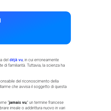
u
za del
déjà vu
, in cui erroneamente
di familiarità. Tuttavia, la scienza ha
ponsabile del riconoscimento della
allarme che avvisa il soggetto di questa
come “
jamais vu
,” un termine francese
are irreale o addirittura nuovo in vari