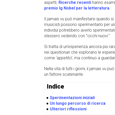
aspetti.
Ricerche recen
ti
hanno esamin
premio Ig Nobel per la letteratura
.
Il jamais vu può manifestarsi quando s
musicisti possono sperimentarlo per un
individui potrebbero averlo sperimentat
stessero vedendo con “occhi nuovi.”
Si tratta di un’esperienza ancora più ra
nei questionari che esplorano le esper
come ‘appetito’, ma continuo a guardarl
Nella vita di tutti i giorni, il jamais 
un fattore scatenante.
Indice
●
Sperimentazioni iniziali
●
Un lungo percorso di ricerca
●
Ulteriori riflessioni