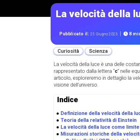
La velocità della 
|
Pubblicato il:
8 min
25 Giugno 2023
Curiosità
Scienza
La velocità della luce è una delle costa
rappresentato dalla lettera “
c
” nelle eq
articolo, esploreremo in dettaglio la vel
visione dell’universo.
Indice
●
Definizione della velocità della lu
●
Teoria della relatività di Einstein
●
La velocità della luce come limite
●
Misurazioni storiche della velocit