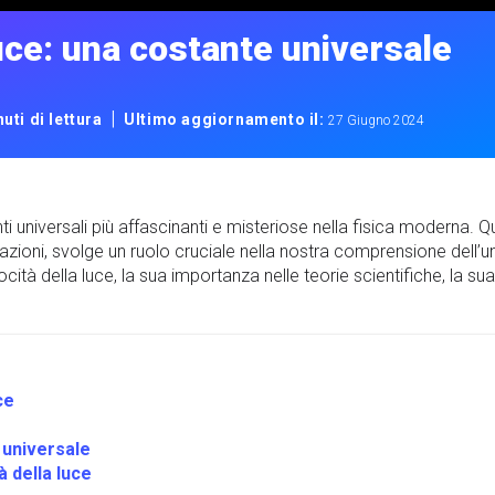
luce: una costante universale
|
uti di lettura
Ultimo aggiornamento il:
27 Giugno 2024
nti universali più affascinanti e misteriose nella fisica moderna
uazioni, svolge un ruolo cruciale nella nostra comprensione dell’un
ocità della luce, la sua importanza nelle teorie scientifiche, la su
ce
 universale
à della luce