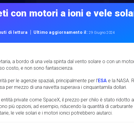
ti con motori a ioni e vele sola
|
uti di lettura
Ultimo aggiornamento il:
29 Giugno 2024
netaria, a bordo di una vela spinta dal vento solare o con un mo
sso costo, e non sono fantascienza.
rità per le agenzie spaziali, principalmente per l’
ESA
e la NASA. R
ssa per mezzo di una navetta superava i cinquantamila dollari.
i entità private come SpaceX, il prezzo per chilo è stato ridotto a
ci sono più opzioni, ad esempio, riducendo la quantità di carburan
rie, le vele solari e i motori ionici potrebbero aiutarci.