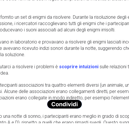
fornito un set di enigmi da risolvere. Durante la risoluzione degl
ione, i ricercatori raccoglievano tutti gli enigmi che i partecipant
roducevano i suoni associati ad alcuni degli enigmi irrisolti.
vano in laboratorio e provavano a risolvere gli enigmi lasciati inc
che avevano ricevuto indizi sonori durante la notte, suggerendo che
la soluzione.
utarci a risolvere i problemi è
scoprire intuizioni
sulle relazioni
idea.
tecipanti associazioni tra quattro elementi diversi (un animale, un
si. Alcune delle associazioni erano collegamenti diretti, per ese
ciazioni erano collegate in modo indiretto, per esempio l’eleme
Condividi
 una notte di sonno, i partecipanti erano meglio in grado di scopr
ento A e D), rispetto a quelli che erano rimasti svegli. Questo sug
 sottostante dell’evento.