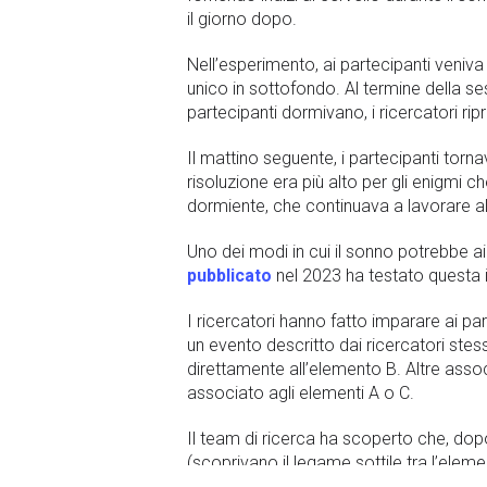
il giorno dopo.
Nell’esperimento, ai partecipanti veniva 
unico in sottofondo. Al termine della sess
partecipanti dormivano, i ricercatori rip
Il mattino seguente, i partecipanti torna
risoluzione era più alto per gli enigmi 
dormiente, che continuava a lavorare al
Uno dei modi in cui il sonno potrebbe ai
pubblicato
nel 2023 ha testato questa 
I ricercatori hanno fatto imparare ai par
un evento descritto dai ricercatori stes
direttamente all’elemento B. Altre asso
associato agli elementi A o C.
Il team di ricerca ha scoperto che, dopo
(scoprivano il legame sottile tra l’elem
partecipanti un’intuizione sulla struttura