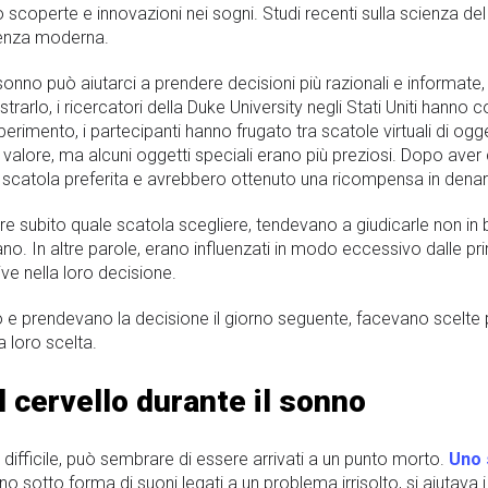
 scoperte e innovazioni nei sogni. Studi recenti sulla scienza 
ienza moderna.
onno può aiutarci a prendere decisioni più razionali e informate,
arlo, i ricercatori della Duke University negli Stati Uniti hanno co
erimento, i partecipanti hanno frugato tra scatole virtuali di ogge
valore, ma alcuni oggetti speciali erano più preziosi. Dopo aver c
 scatola preferita e avrebbero ottenuto una ricompensa in denaro 
e subito quale scatola scegliere, tendevano a giudicarle non in
ano. In altre parole, erano influenzati in modo eccessivo dalle p
e nella loro decisione.
e prendevano la decisione il giorno seguente, facevano scelte più
a loro scelta.
l cervello durante il sonno
fficile, può sembrare di essere arrivati ​​a un punto morto.
Uno 
nno sotto forma di suoni legati a un problema irrisolto, si aiutava