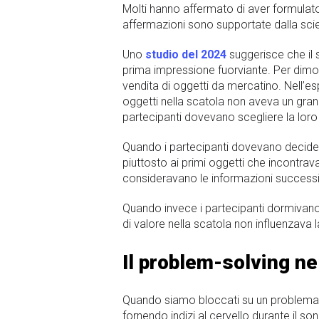
Molti hanno affermato di aver formulato
affermazioni sono supportate dalla sc
Uno
studio del 2024
suggerisce che il s
prima impressione fuorviante. Per dimostr
vendita di oggetti da mercatino. Nell’esp
oggetti nella scatola non aveva un gran 
partecipanti dovevano scegliere la loro
Quando i partecipanti dovevano decider
piuttosto ai primi oggetti che incontrav
consideravano le informazioni successiv
Quando invece i partecipanti dormivano 
di valore nella scatola non influenzava l
Il problem-solving ne
Quando siamo bloccati su un problema di
fornendo indizi al cervello durante il so