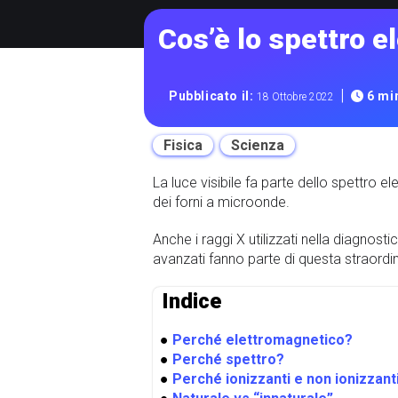
Cos’è lo spettro 
|
Pubblicato il:
6 min
18 Ottobre 2022
Fisica
Scienza
La luce visibile fa parte dello spettro el
dei forni a microonde.
Anche i raggi X utilizzati nella diagnost
avanzati fanno parte di questa straord
Indice
●
Perché elettromagnetico?
●
Perché spettro?
●
Perché ionizzanti e non ionizzant