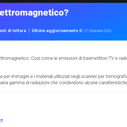
elettromagnetico?
|
uti di lettura
Ultimo aggiornamento il:
27 Dicembre 2022
ettromagnetico. Così come le emissioni di trasmettitori TV e radio, t
ica per immagini e i materiali utilizzati negli scanner per tomografi
inaria gamma di radiazioni che condividono alcune caratteristich
i?