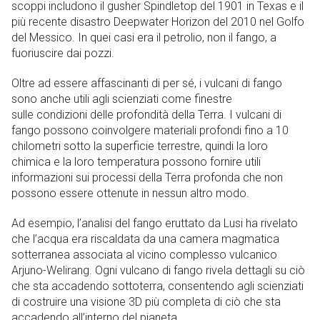
scoppi includono il gusher Spindletop del 1901 in Texas e il
più recente disastro Deepwater Horizon del 2010 nel Golfo
del Messico. In quei casi era il petrolio, non il fango, a
fuoriuscire dai pozzi.
Oltre ad essere affascinanti di per sé, i vulcani di fango
sono anche utili agli scienziati come finestre
sulle condizioni delle profondità della Terra. I vulcani di
fango possono coinvolgere materiali profondi fino a 10
chilometri sotto la superficie terrestre, quindi la loro
chimica e la loro temperatura possono fornire utili
informazioni sui processi della Terra profonda che non
possono essere ottenute in nessun altro modo.
Ad esempio, l’analisi del fango eruttato da Lusi ha rivelato
che l’acqua era riscaldata da una camera magmatica
sotterranea associata al vicino complesso vulcanico
Arjuno-Welirang. Ogni vulcano di fango rivela dettagli su ciò
che sta accadendo sottoterra, consentendo agli scienziati
di costruire una visione 3D più completa di ciò che sta
accadendo all’interno del pianeta.