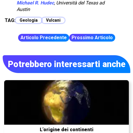
Michael R. Hudec
,
Università del Texas ad
Austin
TAG:
Geologia
Vulcani
Articolo Precedente
Prossimo Articolo
Potrebbero interessarti anche
L’origine dei continenti