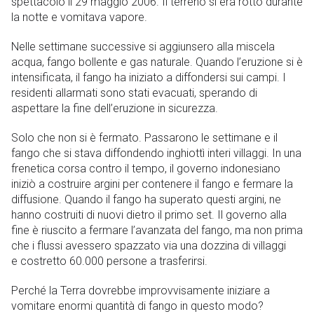
spettacolo il 29 maggio 2006. Il terreno si era rotto durante
la notte e vomitava vapore.
Nelle settimane successive si aggiunsero alla miscela
acqua, fango bollente e gas naturale. Quando l’eruzione si è
intensificata, il fango ha iniziato a diffondersi sui campi. I
residenti allarmati sono stati evacuati, sperando di
aspettare la fine dell’eruzione in sicurezza.
Solo che non si è fermato. Passarono le settimane e il
fango che si stava diffondendo inghiottì interi villaggi. In una
frenetica corsa contro il tempo, il governo indonesiano
iniziò a costruire argini per contenere il fango e fermare la
diffusione. Quando il fango ha superato questi argini, ne
hanno costruiti di nuovi dietro il primo set. Il governo alla
fine è riuscito a fermare l’avanzata del fango, ma non prima
che i flussi avessero spazzato via una dozzina di villaggi
e costretto 60.000 persone a trasferirsi.
Perché la Terra dovrebbe improvvisamente iniziare a
vomitare enormi quantità di fango in questo modo?