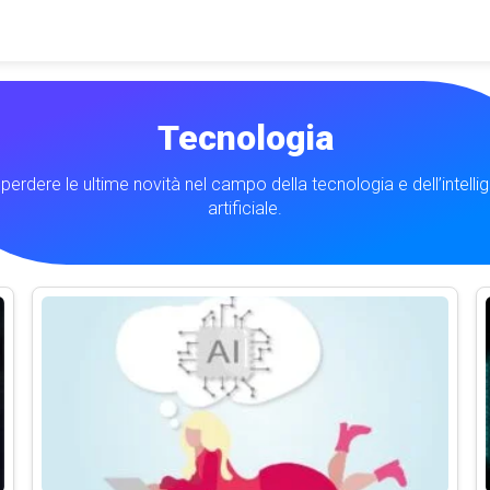
Tecnologia
perdere le ultime novità nel campo della tecnologia e dell’intelli
artificiale.