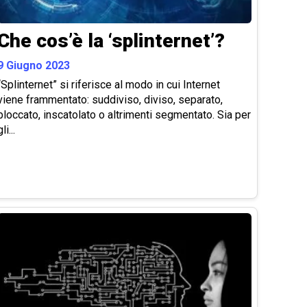
Che cos’è la ‘splinternet’?
9 Giugno 2023
“Splinternet” si riferisce al modo in cui Internet
viene frammentato: suddiviso, diviso, separato,
bloccato, inscatolato o altrimenti segmentato. Sia per
li...