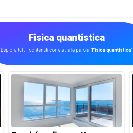
Fisica quantistica
Esplora tutti i contenuti correlati alla parola “
Fisica quantistica
“