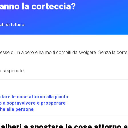
hanno la corteccia?
ti di lettura
lesse di un albero e ha molti compiti da svolgere. Senza la cort
osì speciale.
stare le cose attorno alla pianta
ro a sopravvivere e prosperare
che alle persone
 alberi a spostare le cose attorno a