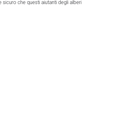
sicuro che questi aiutanti degli alberi
impedire l’ingresso di troppa acqua in
incendi boschivi. La corteccia spessa e
e dopo un incendio boschivo.
 tronchi degli alberi.
tranne che durante le tempeste più
na” protegge i tronchi inferiori dai