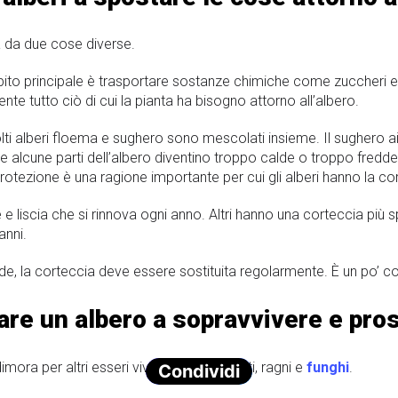
a da due cose diverse.
pito principale è trasportare sostanze chimiche come zuccheri e o
nte tutto ciò di cui la pianta ha bisogno attorno all’albero.
lti alberi floema e sughero sono mescolati insieme. Il sughero aiu
e alcune parti dell’albero diventino troppo calde o troppo fredde
rotezione è una ragione importante per cui gli alberi hanno la co
e e liscia che si rinnova ogni anno. Altri hanno una corteccia più
anni.
e, la corteccia deve essere sostituita regolarmente. È un po’ co
are un albero a sopravvivere e pro
mora per altri esseri viventi, come insetti, ragni e
funghi
.
Condividi