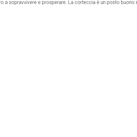
lbero a sopravvivere e prosperare. La corteccia è un posto buono e 
co dell’albero di perdere troppa acqua e di seccarsi. Può anche 
i alberi hanno la corteccia.
a corteccia spessa che protegge i tronchi degli alberi durante gli 
 l’albero a sopravvivere all’incendio e a germogliare rapidament
uanto il legno all’interno di un albero, aggiunge comunque forza ai
rteccia può anche muoversi e piegarsi al vento con danni minimi, 
lon hanno una corteccia più spessa attorno alla base. Questa “gon
ere utile anche alle persone