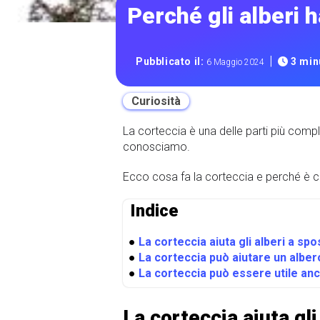
Perché gli alberi 
|
Pubblicato il:
3 minu
6 Maggio 2024
Curiosità
La corteccia è una delle parti più comp
conosciamo.
Ecco cosa fa la corteccia e perché è c
Indice
●
La corteccia aiuta gli alberi a spo
●
La corteccia può aiutare un albe
●
La corteccia può essere utile an
La corteccia aiuta gli