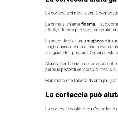
La corteccia di molti alberi è compost
La prima si chiama
floema
. Il suo com
effetti, il floema può spostare praticame
La seconda si chiama
sughero
e in mo
funghi dannosi. Aiuta anche a evitare ch
alle giuste temperature. Quindi questa p
Alcuni alberi hanno una corteccia sottil
perde in pezzetti nel corso di mesi o di 
Man mano che l’albero diventa più grand
La corteccia può aiut
La corteccia costituisce un’eccellente di