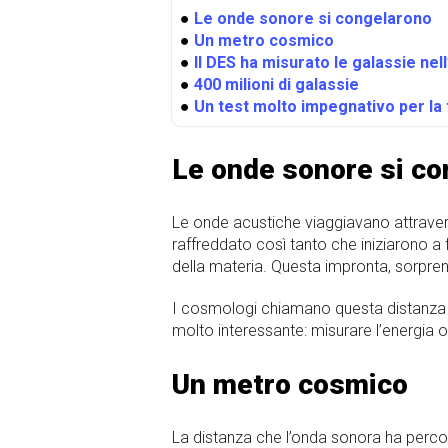
●
Le onde sonore si congelarono
●
Un metro cosmico
●
Il DES ha misurato le galassie nell
●
400 milioni di galassie
●
Un test molto impegnativo per la 
Le onde sonore si co
Le onde acustiche viaggiavano attravers
raffreddato così tanto che iniziarono a
della materia. Questa impronta, sorpren
I cosmologi chiamano questa distanz
molto interessante: misurare l’energia o
Un metro cosmico
La distanza che l’onda sonora ha perco