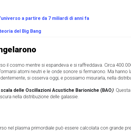
’universo a partire da 7 miliardi di anni fa
teoria del Big Bang
ngelarono
o il cosmo mentre si espandeva e si raffreddava. Circa 400.000 
 formarsi atomi neutri e le onde sonore si fermarono. Ma hanno l
dentemente, si osserva oggi, e possiamo misurarla, nella distribu
a
scala delle Oscillazioni Acustiche Barioniche (BAO
)
. Questa
scura nella distribuzione delle galassie.
rso nel plasma primordiale può essere calcolata con grande prec