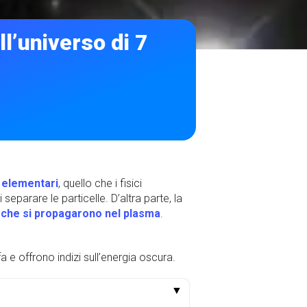
ll’universo di 7
e elementari
, quello che i fisici
arare le particelle. D’altra parte, la
, che si propagarono nel plasma
.
a e offrono indizi sull’energia oscura.
▼