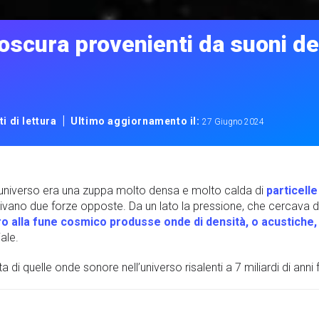
 oscura provenienti da suoni de
|
i di lettura
Ultimo aggiornamento il:
27 Giugno 2024
, l’universo era una zuppa molto densa e molto calda di
particell
o due forze opposte. Da un lato la pressione, che cercava di sep
ro alla fune cosmico produsse onde di densità, o acustiche
ale.
 di quelle onde sonore nell’universo risalenti a 7 miliardi di anni f