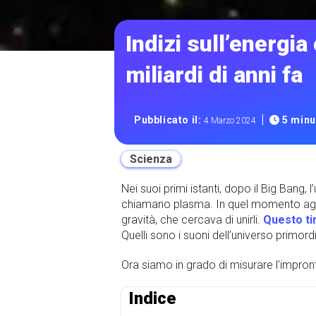
Indizi sull’energia
miliardi di anni fa
|
Pubblicato il:
5 minut
4 Marzo 2024
Scienza
Nei suoi primi istanti, dopo il Big Bang
chiamano plasma. In quel momento agivan
gravità, che cercava di unirli.
Questo ti
Quelli sono i suoni dell’universo primordi
Ora siamo in grado di misurare l’impronta
Indice