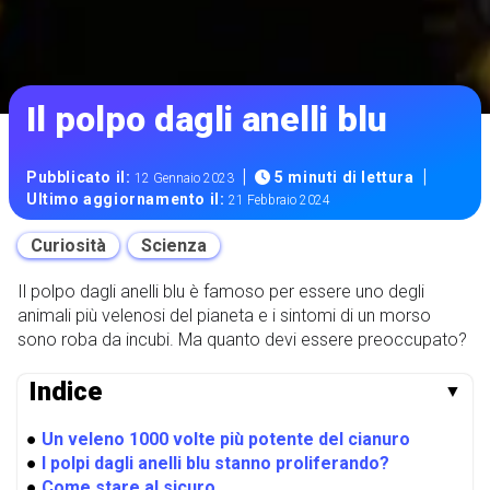
Il polpo dagli anelli blu
|
|
Pubblicato il:
5 minuti di lettura
12 Gennaio 2023
Ultimo aggiornamento il:
21 Febbraio 2024
Curiosità
Scienza
Il polpo dagli anelli blu è famoso per essere uno degli
animali più velenosi del pianeta e i sintomi di un morso
sono roba da incubi. Ma quanto devi essere preoccupato?
Indice
▼
●
Un veleno 1000 volte più potente del cianuro
●
I polpi dagli anelli blu stanno proliferando?
●
Come stare al sicuro