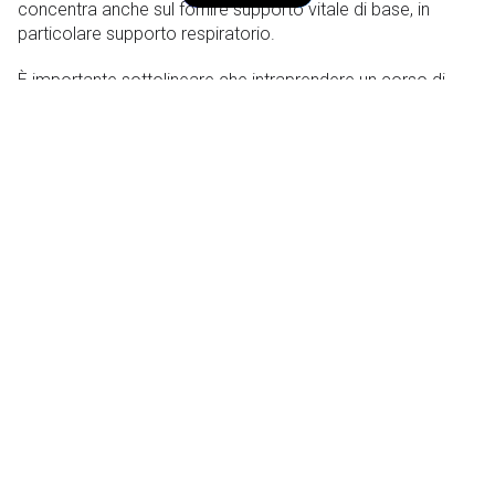
concentra anche sul fornire supporto vitale di base, in
particolare supporto respiratorio.
È importante sottolineare che intraprendere un corso di
primo soccorso può aiutarti a dotarti di alcune delle abilità
per supportare una persona che è stata morsa prima che
arrivi l’aiuto medico.
Sebbene non sia disponibile un antiveleno per un morso di
polpo dagli anelli blu, il veleno ha effetti di breve durata (di
solito ore).
Alla fine della giornata, goditi l’oceano. Ma se vedi dei
piccoli polpi, qualunque cosa tu faccia, non raccoglierli.