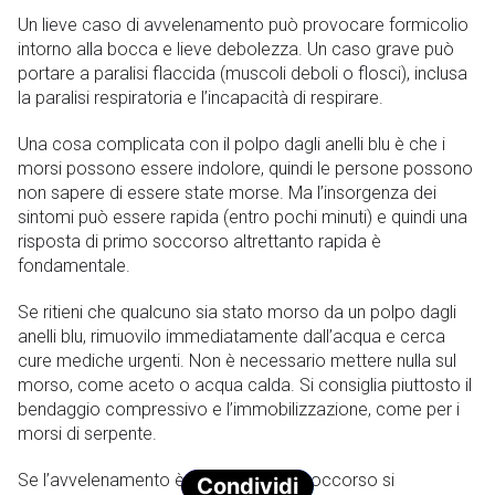
Un lieve caso di avvelenamento può provocare formicolio
intorno alla bocca e lieve debolezza. Un caso grave può
portare a paralisi flaccida (muscoli deboli o flosci), inclusa
la paralisi respiratoria e l’incapacità di respirare.
Una cosa complicata con il polpo dagli anelli blu è che i
morsi possono essere indolore, quindi le persone possono
non sapere di essere state morse. Ma l’insorgenza dei
sintomi può essere rapida (entro pochi minuti) e quindi una
risposta di primo soccorso altrettanto rapida è
fondamentale.
Se ritieni che qualcuno sia stato morso da un polpo dagli
anelli blu, rimuovilo immediatamente dall’acqua e cerca
cure mediche urgenti. Non è necessario mettere nulla sul
morso, come aceto o acqua calda. Si consiglia piuttosto il
bendaggio compressivo e l’immobilizzazione, come per i
morsi di serpente.
Se l’avvelenamento è grave, il primo soccorso si
Condividi