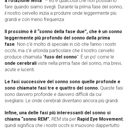
a rotazione lenta”
– ed è qualcosa che non possiamo
fare quando siamo svegli. Durante la prima fase del sonno,
il nostro cervello inizia a produrre onde leggermente più
grandi e con meno frequenza.
Il prossimo è il “sonno della fase due”, che è un sonno
leggermente più profondo del sonno della prima
fase
. Non c’è molto di speciale in ciò che fanno i nostri
occhi, ma c’è un’onda particolare che il nostro cervello
produce chiamata “
fuso del sonno
“. È un po’ come le
onde cerebrali
viste nella prima fase del sonno, ma brevi,
acute e lucenti.
Le fasi successive del sonno sono quelle profonde e
sono chiamate fasi tre e quattro del sonno.
Queste fasi
sono davvero profonde e davvero difficili da cui
svegliarsi. Le onde cerebrali diventano ancora più grandi.
Infine, una delle fasi più interessanti del sonno si
chiama “sonno REM”.
REM sta per
Rapid Eye Movement
,
quindi significa che i nostri occhi si muovono dappertutto