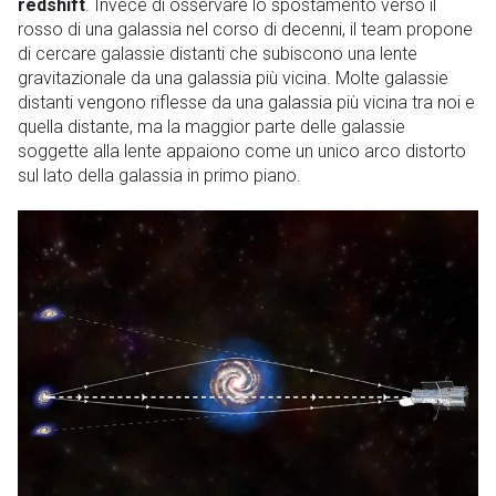
redshift
. Invece di osservare lo spostamento verso il
rosso di una galassia nel corso di decenni, il team propone
di cercare galassie distanti che subiscono una lente
gravitazionale da una galassia più vicina. Molte galassie
distanti vengono riflesse da una galassia più vicina tra noi e
quella distante, ma la maggior parte delle galassie
soggette alla lente appaiono come un unico arco distorto
sul lato della galassia in primo piano.