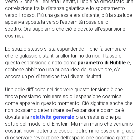
Vesto Slipher e Henrietta Leavitt, Hubble ha dimostrato una
correlazione tra la distanza galattica e lo spostamento
verso il rosso. Più una galassia era distante, più la sua luce
appariva spostata verso l’estremità rossa dello
spettro. Ora sappiamo che ciò è dovuto all’espansione
cosmica.
Lo spazio stesso si sta espandendo, il che fa sembrare
che le galassie distanti si allontanino da noi. Il tasso di
questa espansione è noto come
parametro di Hubble
e,
sebbene abbiamo una buona idea del suo valore, c’è
ancora un po’ di tensione tra i diversi risultati.
Una delle difficoltà nel risolvere questa tensione è che
finora possiamo misurare solo l’espansione cosmica
come appare in questo momento. Ciò significa anche che
non possiamo determinare se l’espansione cosmica è
dovuta alla
relatività generale
o a un’estensione più
sottile del modello di Einstein. Ma man mano che verranno
costruiti nuovi potenti telescopi, potremmo essere in grado
di osservare l’evoluzione dell’espansione cosmica grazie al