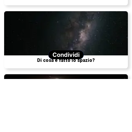
Condividi
Di cosa è fatto lo spazio?
Imminente esplosione stellare visibile ad occhio
nudo