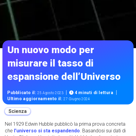
Un nuovo modo per
misurare il tasso di
espansione dell’Universo
|
|
Pubblicato il:
4 minuti di lettura
25 Agosto 2023
Ultimo aggiornamento il:
27 Giugno 2024
Scienza
Nel 1929 Edwin Hubble pubblicò la prima prova concreta
che
l’universo si sta espandendo
. Basandosi sui dati di