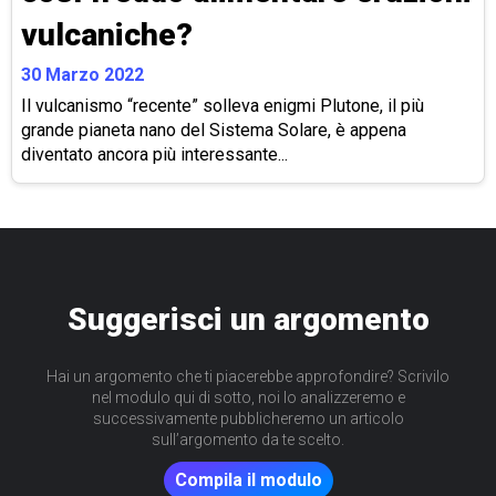
vulcaniche?
30 Marzo 2022
Il vulcanismo “recente” solleva enigmi Plutone, il più
grande pianeta nano del Sistema Solare, è appena
diventato ancora più interessante...
Suggerisci un argomento
Hai un argomento che ti piacerebbe approfondire? Scrivilo
nel modulo qui di sotto, noi lo analizzeremo e
successivamente pubblicheremo un articolo
sull’argomento da te scelto.
Compila il modulo