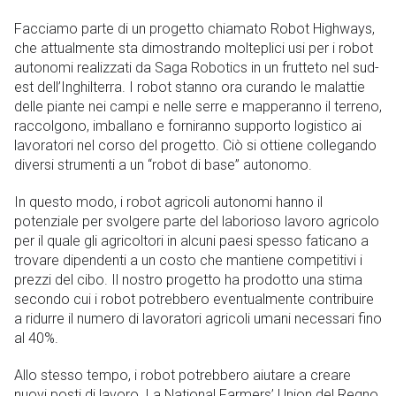
Facciamo parte di un progetto chiamato Robot Highways,
che attualmente sta dimostrando molteplici usi per i robot
autonomi realizzati da Saga Robotics in un frutteto nel sud-
est dell’Inghilterra. I robot stanno ora curando le malattie
delle piante nei campi e nelle serre e mapperanno il terreno,
raccolgono, imballano e forniranno supporto logistico ai
lavoratori nel corso del progetto. Ciò si ottiene collegando
diversi strumenti a un “robot di base” autonomo.
In questo modo, i robot agricoli autonomi hanno il
potenziale per svolgere parte del laborioso lavoro agricolo
per il quale gli agricoltori in alcuni paesi spesso faticano a
trovare dipendenti a un costo che mantiene competitivi i
prezzi del cibo. Il nostro progetto ha prodotto una stima
secondo cui i robot potrebbero eventualmente contribuire
a ridurre il numero di lavoratori agricoli umani necessari fino
al 40%.
Allo stesso tempo, i robot potrebbero aiutare a creare
nuovi posti di lavoro. La National Farmers’ Union del Regno